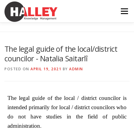
Menu
SERVICES
FEATURES
NEWS
ABOUT
The legal guide of the local/district
councilor - Natalia Saitarlî
CONTACT
INTRANET
EN
POSTED ON
APRIL 19, 2021
BY
ADMIN
RO
The legal guide of the local / district councilor is
intended primarily for local / district councilors who
do not have studies in the field of public
administration.