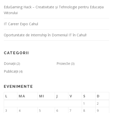
EduGaming Hack – Creativitate și Tehnologie pentru Educația
Viitorului
IT Career Expo Cahul
Oportunitate de Internship în Domeniul IT în Cahul!
CATEGORII
Donații
Proiecte
(2)
(3)
Publicații
(4)
EVENIMENTE
L
MA
MI
J
V
S
D
1
2
3
4
5
6
7
8
9