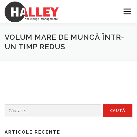
Sari
la
Meniu
conținut
SERVICII
CARACTERISTICI
NOUTĂȚI
VOLUM MARE DE MUNCĂ ÎNTR-
UN TIMP REDUS
DESPRE
CONTACTE
INTRANET
RO
EN
Caută
după:
ARTICOLE RECENTE