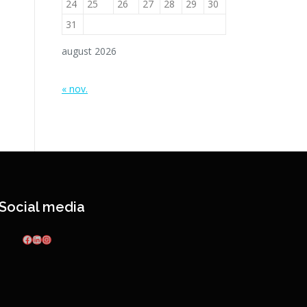
24
25
26
27
28
29
30
31
august 2026
« nov.
Social media
Facebook
LinkedIn
Instagram