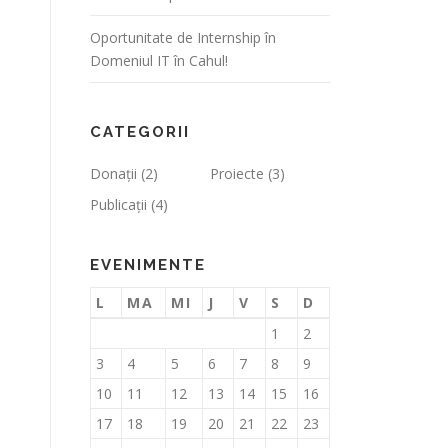
Oportunitate de Internship în
Domeniul IT în Cahul!
CATEGORII
Donații
(2)
Proiecte
(3)
Publicații
(4)
EVENIMENTE
L
MA
MI
J
V
S
D
1
2
3
4
5
6
7
8
9
10
11
12
13
14
15
16
17
18
19
20
21
22
23